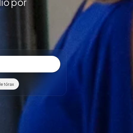
lio por
e tórax